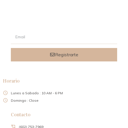
Signup our newsletter to get updated informations, promotion
& insight.
Registrarte
Horario
Lunes a Sabado : 10 AM - 6 PM
Domingo : Close
Contacto
(602) 753-7969